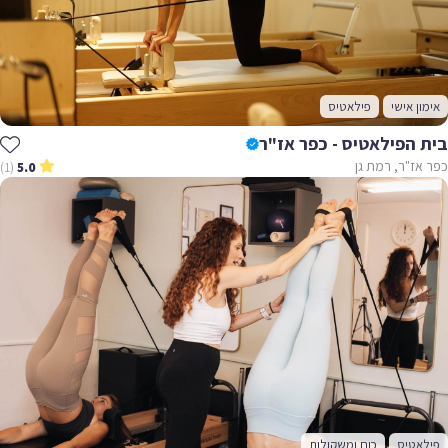
אימון אישי
פילאטיס
בית הפילאטיס - כפר אז"ר
כפר אז"ר, רמת גן
(1)
5.0
פילאטיס
כוח ומשקולות