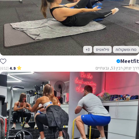
כוח ומשקולות
פילאטיס
+3
Meetfit
דרך יצחק רבין 53, גבעתיים
(652)
4.9