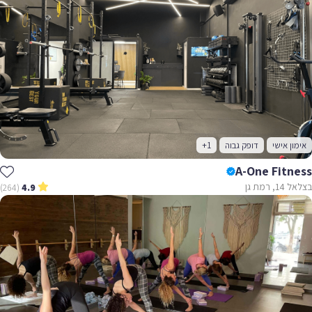
אימון אישי
דופק גבוה
+1
A-One Fitness
בצלאל 14, רמת גן
(264)
4.9