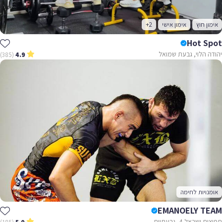
אימון חוץ
אימון אישי
+2
Hot Spot
יהודה הלוי, גבעת שמואל
(385)
4.9
אומנויות לחימה
EMANOELY TEAM
תפוצות ישראל 4, גבעתיים