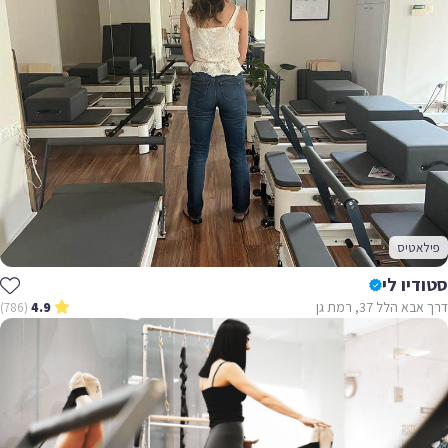
פילאטיס
סטודיו לי
דרך אבא הלל 37, רמת גן
(786)
4.9