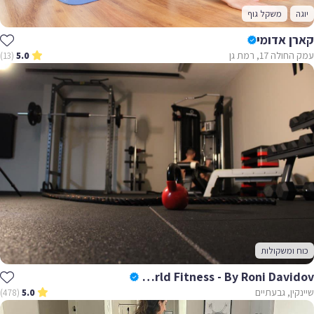
יוגה
משקל גוף
קארן אדומי
עמק החולה 17, רמת גן
(13)
5.0
כוח ומשקולות
World Fitness - By Roni Davidov
שיינקין, גבעתיים
(478)
5.0