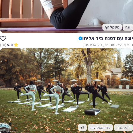
יוגה
משקל גוף
יוגה עם דפנה ביד אליהו
הגיבור האלמוני 36, תל אביב-יפו
(18)
5.0
דופק גבוה
כוח ומשקולות
+2