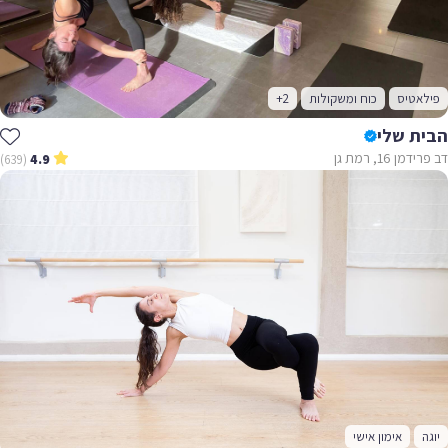
פילאטיס
כוח ומשקולות
+2
הבית שלי
דב פרידמן 16, רמת גן
(639)
4.9
יוגה
אימון אישי