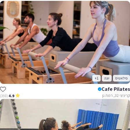
פילאטיס
יוגה
+1
Cafe Pilates
קריניצי 32, רמת גן
(398)
4.9