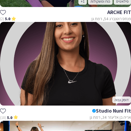
פילאטיס
כוח ומשקולות
+1
ARCHE FIT
פנחס רוטנברג 54, רמת גן
(2)
5.0
דופק גבוה
Studio Nuni Fit
אריה בן אליעזר 34, רמת גן
(18)
5.0