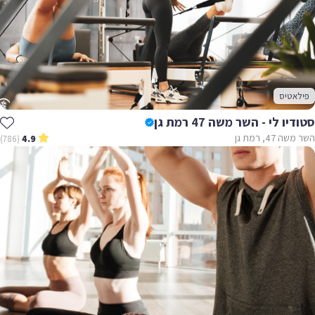
פילאטיס
סטודיו לי - השר משה 47 רמת גן
השר משה 47, רמת גן
(786)
4.9