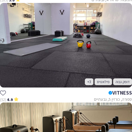
(185)
5.0
דופק גבוה
פילאטיס
+3
VITNESS
ספורה, כורזין 5, גבעתיים
(52)
4.9