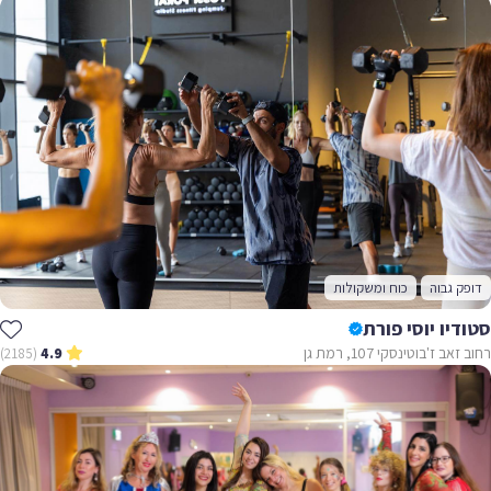
דופק גבוה
כוח ומשקולות
סטודיו יוסי פורת
רחוב זאב ז'בוטינסקי 107, רמת גן
(2185)
4.9