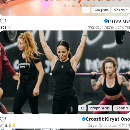
דופק גבוה
אימון אישי
+1
שני סטודיו
ועד ארבע ארצות 4, בני ברק
(0)
קרוספיט
כוח ומשקולות
+2
Crossfit KIryat Ono
קק"ל 4, Qiryat Ono, Israel
(0)
5.0