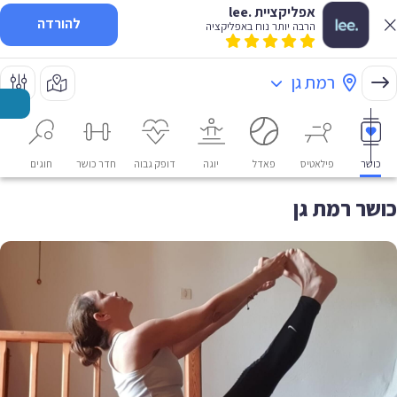
אפליקציית .lee
להורדה
הרבה יותר נוח באפליקציה
רמת גן
כושר
פילאטיס
פאדל
יוגה
דופק גבוה
חדר כושר
חוגים
או
כושר רמת גן