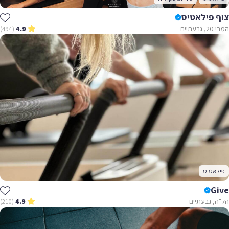
צוף פילאטיס
המרי 20, גבעתיים
(494)
4.9
פילאטיס
Give
הל"ה, גבעתיים
(210)
4.9