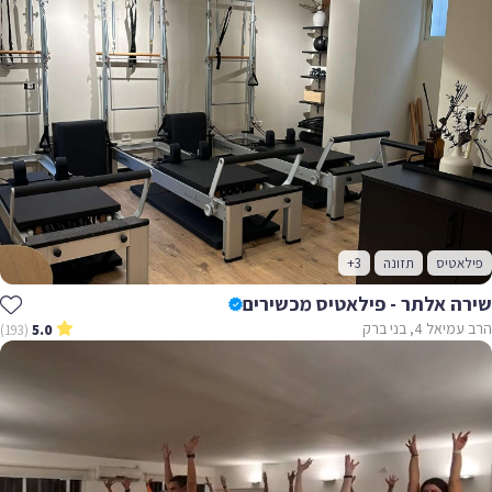
פילאטיס
תזונה
+3
שירה אלתר - פילאטיס מכשירים
הרב עמיאל 4, בני ברק
(193)
5.0