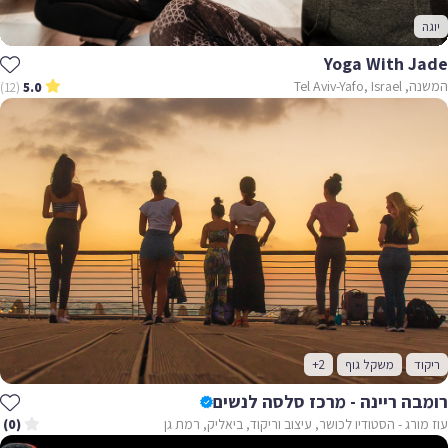
יוגה
Yoga With Jade
המשנה, Tel Aviv-Yafo, Israel
(12)
5.0
ריקוד
משקל גוף
+2
רומבה ריינה - מרכז סלסה לנשים
עוז מורג - הסטודיו לכושר, עיצוב וריקוד, ביאליק, רמת גן
(0)