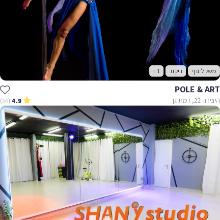
משקל גוף
ריקוד
+1
POLE & ART
היצירה 22, רמת גן
(34)
4.9