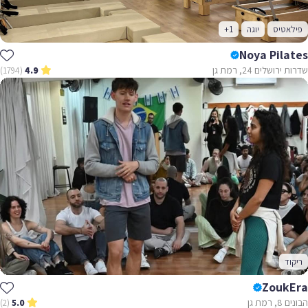
פילאטיס
יוגה
+1
Noya Pilates
שדרות ירושלים 24, רמת גן
(1794)
4.9
ריקוד
ZoukEra
הבונים 8, רמת גן
(2)
5.0