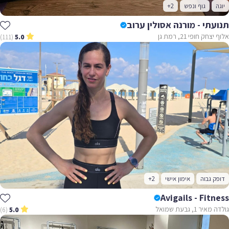
יוגה
גוף ונפש
+2
תנועתי - מורנה אסולין ערוב
אלוף יצחק חופי 21, רמת גן
(111)
5.0
דופק גבוה
אימון אישי
+2
Avigails - Fitness
גולדה מאיר 1, גבעת שמואל
(6)
5.0