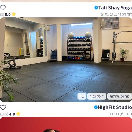
Tali Shay Yoga
דוד רמז 17, גבעתיים
(3)
5.0
כוח ומשקולות
דופק גבוה
+1
HighFit Studio
בדנר 6, רמת גן
(145)
4.9