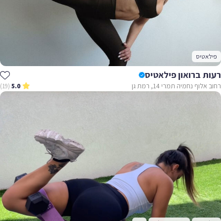
פילאטיס
רעות ברואון פילאטיס
רחוב אלוף נחמיה תמרי 14, רמת גן
(19)
5.0