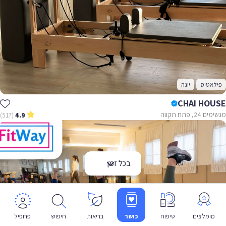
פילאטיס
יוגה
CHAI HOUSE
מגשימים 24, פתח תקווה
(517)
4.9
בכל זמן
מומלצים
טיפוח
כושר
בריאות
חיפוש
פרופיל