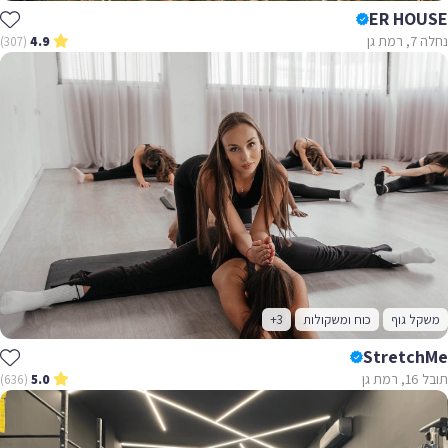
ER HOUSE
נחלה 7, רמת גן
(307)
4.9
משקל גוף
כוח ומשקולות
+3
StretchMe
תובל 16, רמת גן
(636)
5.0