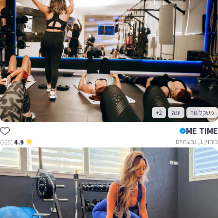
משקל גוף
יוגה
+2
ME TIME
כורזין 1, גבעתיים
(329)
4.9