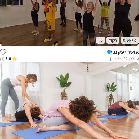
פילאטיס
ריקוד
+3
אושר יעקובי
עוזיאל 31, רמת גן
(3)
5.0