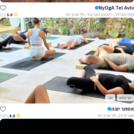
NyOgA Tel Aviv
קפה מגדלור, רחבעם זאבי גנדי, תל אביב-יפו
(21)
5.0
גוף ונפש
יוגה
אסתר יוגה
אוגרית 23, תל אביב-יפו
(185)
4.8