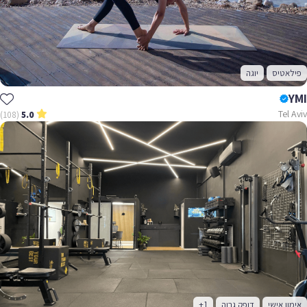
פילאטיס
יוגה
YMI
Tel Aviv
(108)
5.0
אימון אישי
דופק גבוה
+1