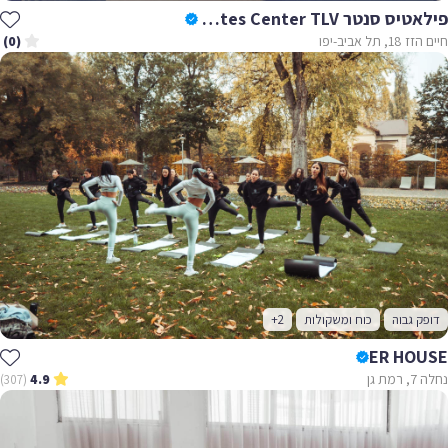
פילאטיס סנטר The Pilates Center TLV
חיים הזז 18, תל אביב-יפו
(0)
דופק גבוה
כוח ומשקולות
+2
ER HOUSE
נחלה 7, רמת גן
(307)
4.9