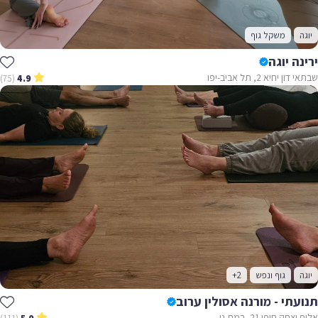
יוגה
משקל גוף
ירינה יוגה
שבתאי דון יחיא 2, תל אביב-יפו
(75)
4.9
יוגה
גוף ונפש
+2
תנועתי - מורנה אסולין ערוב
אלוף יצחק חופי 21, רמת גן