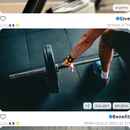
פילאטיס
Give
הל"ה, גבעתיים
(210)
4.9
אימון חוץ
דופק גבוה
+1
Benefit
דרך קרן היסוד 9, גבעת שמואל
(114)
4.9