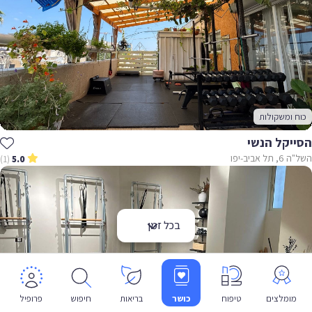
כוח ומשקולות
הסייקל הנשי
השל"ה 6, תל אביב-יפו
(1)
5.0
בכל זמן
מומלצים
טיפוח
כושר
בריאות
חיפוש
פרופיל