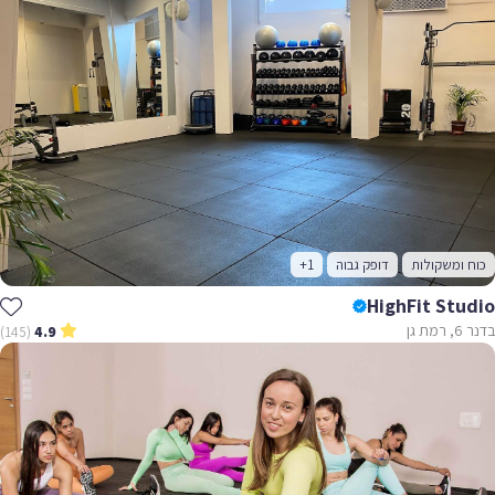
כוח ומשקולות
דופק גבוה
+1
HighFit Studio
בדנר 6, רמת גן
(145)
4.9