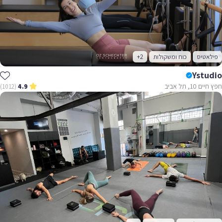
פילאטיס
כוח ומשקולות
+2
Ystudio
חפץ חיים 10, תל אביב
(1012)
4.9