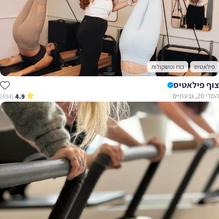
פילאטיס
כוח ומשקולות
צוף פילאטיס
המרי 20, גבעתיים
(494)
4.9