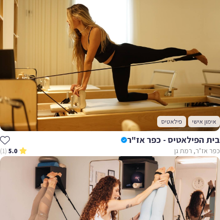
אימון אישי
פילאטיס
בית הפילאטיס - כפר אז"ר
כפר אז"ר, רמת גן
(1)
5.0