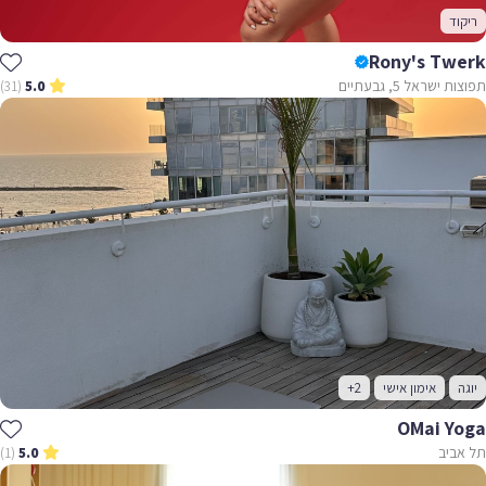
ריקוד
Rony's Twerk
תפוצות ישראל 5, גבעתיים
(31)
5.0
יוגה
אימון אישי
+2
OMai Yoga
תל אביב
(1)
5.0