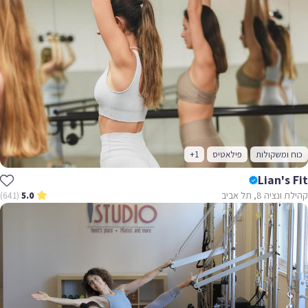
כוח ומשקולות
פילאטיס
+1
Lian's Fit
קהילת ונציה 8, תל אביב
(641)
5.0