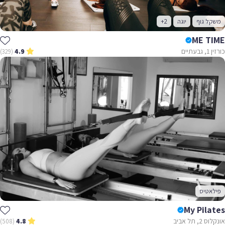
משקל גוף
יוגה
+2
ME TIME
כורזין 1, גבעתיים
(329)
4.9
פילאטיס
My Pilates
אונקלוס 2, תל אביב
(508)
4.8