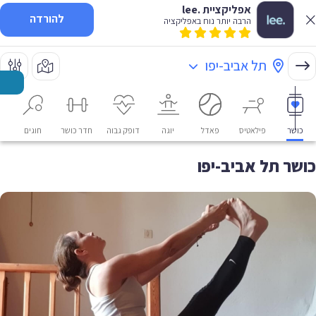
אפליקציית .lee
להורדה
הרבה יותר נוח באפליקציה
תל אביב-יפו
כושר
פילאטיס
פאדל
יוגה
דופק גבוה
חדר כושר
חוגים
או
כושר תל אביב-יפו