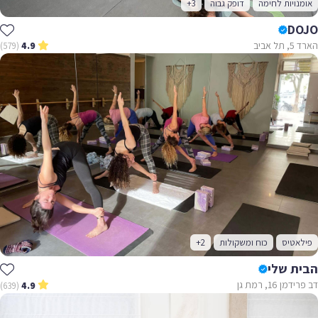
אומנויות לחימה
דופק גבוה
+3
DOJO
הארד 5, תל אביב
(579)
4.9
פילאטיס
כוח ומשקולות
+2
הבית שלי
דב פרידמן 16, רמת גן
(639)
4.9