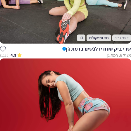
דופק גבוה
כוח ומשקולות
+3
שרי ביק סטודיו לנשים ברמת גן
אצ"ל 6, רמת גן
(1126)
4.8