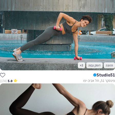
תזונה
דופק גבוה
+3
Studio51
פינסקר 51, תל אביב-יפו
(174)
5.0