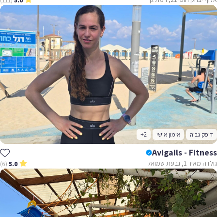
(111)
5.0
דופק גבוה
אימון אישי
+2
Avigails - Fitness
גולדה מאיר 1, גבעת שמואל
(6)
5.0