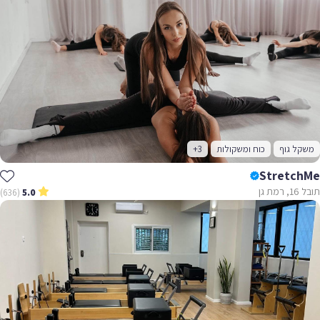
משקל גוף
כוח ומשקולות
+3
StretchMe
תובל 16, רמת גן
(636)
5.0