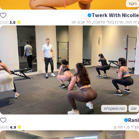
ריקוד
Twerk With Nicolle
בית תמי, מרכז בעלי מלאכה, תל אביב-יפו
(200)
5.0
יוגה
כוח ומשקולות
Rani
אצ"ל 6, רמת גן
(688)
4.9