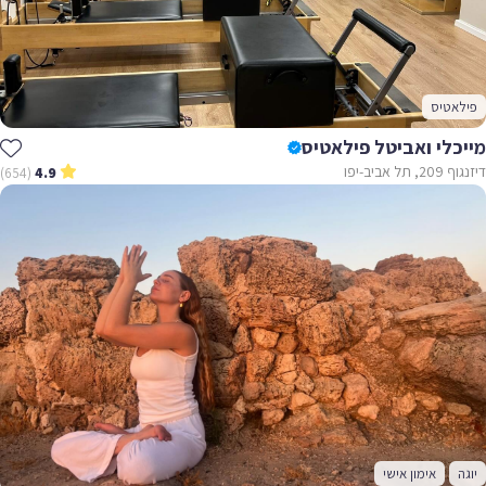
פילאטיס
מייכלי ואביטל פילאטיס
דיזנגוף 209, תל אביב-יפו
(654)
4.9
יוגה
אימון אישי