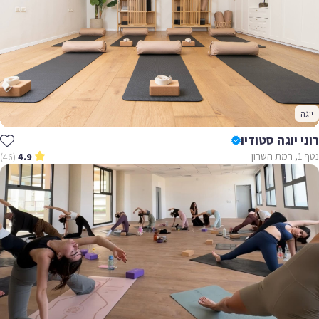
יוגה
רוני יוגה סטודיו
נטף 1, רמת השרון
(46)
4.9