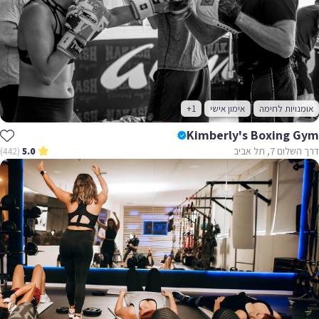
אומנויות לחימה
אימון אישי
+1
Kimberly's Boxing Gym
דרך השלום 7, תל אביב
(442)
5.0