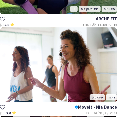
פילאטיס
כוח ומשקולות
+1
ARCHE FIT
פנחס רוטנברג 54, רמת גן
(2)
5.0
ריקוד
פילאטיס
MoveIt - Nia Dance
רבניצקי 3, תל אביב-יפו
(10)
5.0