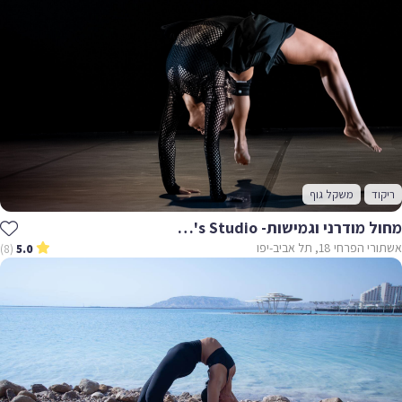
ריקוד
משקל גוף
מחול מודרני וגמישות- Navi's Studio
אשתורי הפרחי 18, תל אביב-יפו
(8)
5.0