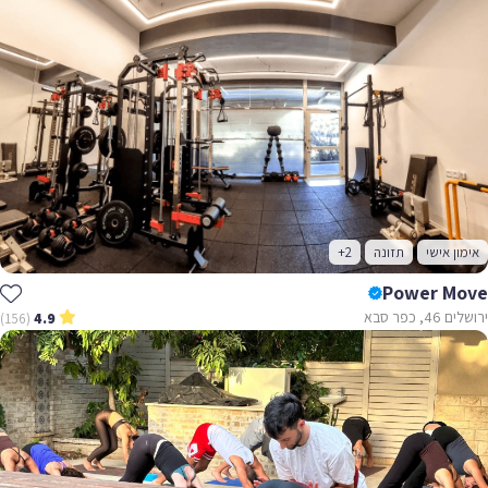
אימון אישי
תזונה
+2
Power Move
ירושלים 46, כפר סבא
(156)
4.9