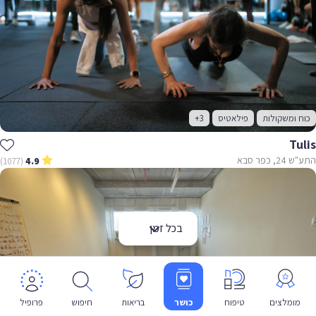
כוח ומשקולות
פילאטיס
+3
Tulis
התע"ש 24, כפר סבא
(1077)
4.9
בכל זמן
מומלצים
טיפוח
כושר
בריאות
חיפוש
פרופיל