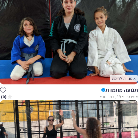
אומנויות לחימה
תנועה מתמדת
אנצו סירני 39, כפר סבא
(0)