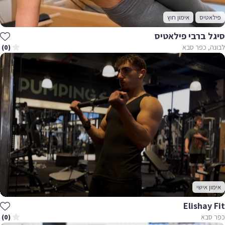
פילאטיס
אימון חוץ
סיגל ברבי פילאטיס
לבונה, כפר סבא
(0)
אימון אישי
Elishay Fit
כפר סבא
(0)