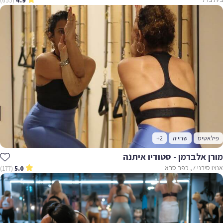
(655)
4.9
פילאטיס
שחייה
+2
מורן אלברמן - סטודיו איתנה
אנצו סירני 7, כפר סבא
(177)
5.0