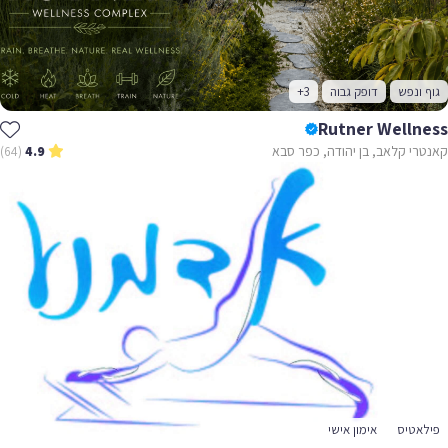
גוף ונפש
דופק גבוה
+3
Rutner Wellness
קאנטרי קלאב, בן יהודה, כפר סבא
(64)
4.9
פילאטיס
אימון אישי