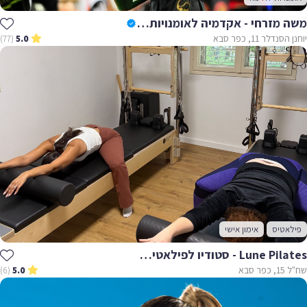
משה מזרחי - אקדמיה לאומנויות לחימה
יוחנן הסנדלר 11, כפר סבא
(77)
5.0
פילאטיס
אימון אישי
Lune Pilates - סטודיו לפילאטיס מכשירים - לון פילאטיס
שח"ל 15, כפר סבא
(6)
5.0