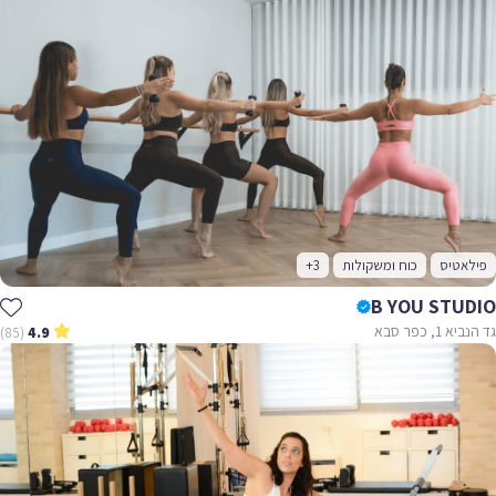
פילאטיס
כוח ומשקולות
+3
B YOU STUDIO
גד הנביא 1, כפר סבא
(85)
4.9