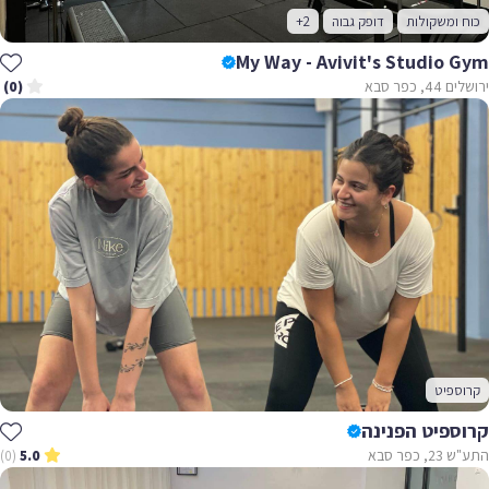
כוח ומשקולות
דופק גבוה
+2
My Way - Avivit's Studio Gym
ירושלים 44, כפר סבא
(0)
קרוספיט
קרוספיט הפנינה
התע"ש 23, כפר סבא
(0)
5.0