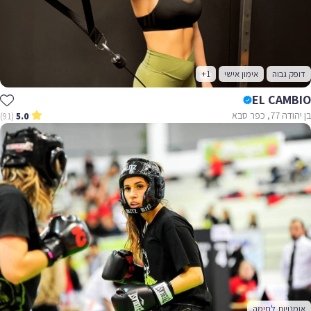
דופק גבוה
אימון אישי
+1
EL CAMBIO
בן יהודה 77, כפר סבא
(91)
5.0
אומנויות לחימה