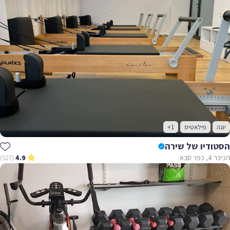
יוגה
פילאטיס
+1
הסטודיו של שירה
הכיכר 4, כפר סבא
(527)
4.9