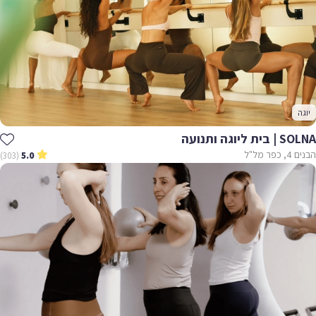
יוגה
SOLNA | בית ליוגה ותנועה
הבנים 4, כפר מל"ל
(303)
5.0