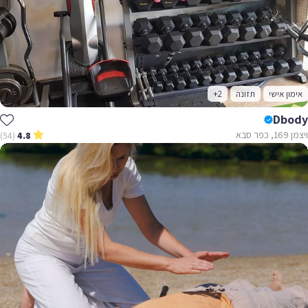
אימון אישי
תזונה
+2
Dbody
ויצמן 169, כפר סבא
(54)
4.8