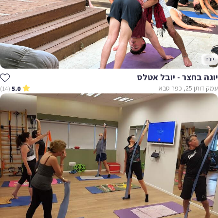
יוגה
יוגה בחצר - יובל אטלס
עמק דותן 25, כפר סבא
(14)
5.0