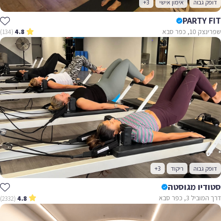
דופק גבוה
אימון אישי
+3
PARTY FIT
שפרינצק 10, כפר סבא
(134)
4.8
דופק גבוה
ריקוד
+3
סטודיו מגוסטה
דרך המוביל 3, כפר סבא
(2332)
4.8