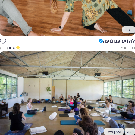
ריקוד
להניע עם נועה
כפר סבא
(111)
4.9
יוגה
אימון אישי