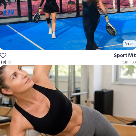
פאדל
SportiVit
כפר סבא
(0)