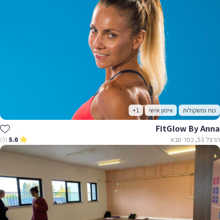
כוח ומשקולות
אימון אישי
+1
FitGlow By Anna
הרצל 53, כפר סבא
(5)
5.0