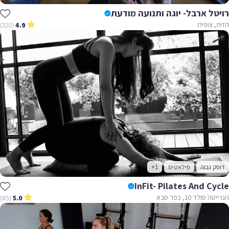
רויטל ארבל- יוגה ותנועה מודעת
הזית, צופית
(320)
4.9
דופק גבוה
פילאטיס
+1
InFit- Pilates And Cycle
הנרייטה סולד 10, כפר סבא
(45)
5.0