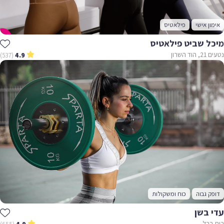
אימון אישי
פילאטיס
מיכל שביט פילאטיס
נטעים 21, הוד השרון
(537)
4.9
דופק גבוה
כוח ומשקולות
עדי בשן
בית ברל