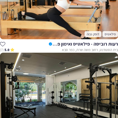
פילאטיס
דופק גבוה
רעות רוביסה - פילאטיס ואימון פונקציונלי
בית הסטודנט, רחוב משה שרת, כפר סבא
(7)
5.0