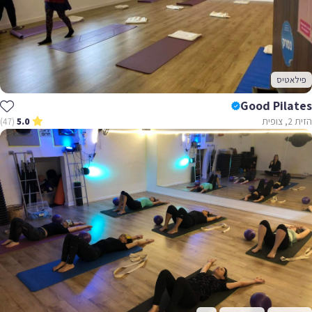
פילאטיס
Good Pilates
הזית 2, צופית
(47)
5.0