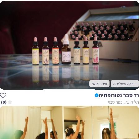
רפואה משלימה
אימון אישי
רז סבר נטורופתיה
תל חי 71, כפר סבא
(0)