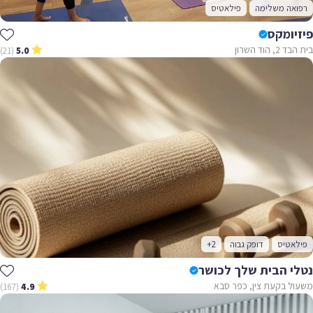
רפואה משלימה
פילאטיס
פיזיומקס
בית הבד 2, הוד השרון
(21)
5.0
פילאטיס
דופק גבוה
+2
נטלי הבית שלך לכושר
משעול בקעת צין, כפר סבא
(167)
4.9