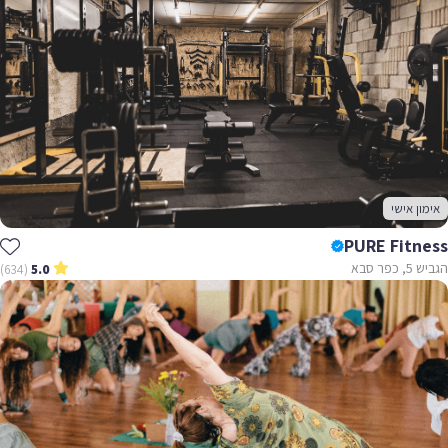
אימון אישי
PURE Fitness
הגביש 5, כפר סבא
(634)
5.0