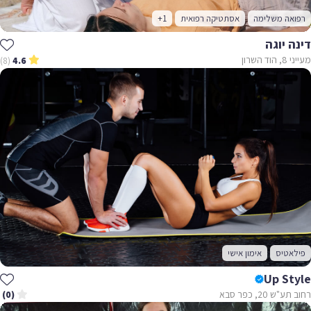
רפואה משלימה
אסתטיקה רפואית
+1
דינה יוגה
מעייני 8, הוד השרון
(8)
4.6
פילאטיס
אימון אישי
Up Style
רחוב תע"ש 20, כפר סבא
(0)