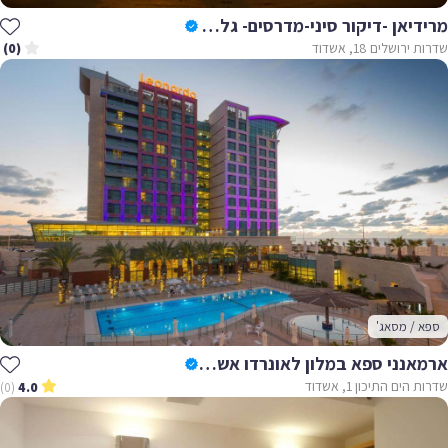
מרידיאן -דיקור סיני-מדרסים- גלי הלם-רפואת תדרים
שדרות ירושלים 18, אשדוד
(0)
ספא / מסאג'
ארמאנני ספא במלון לאונרדו אשדוד - Armanni Spa
שדרות הים התיכון 1, אשדוד
(0)
4.0