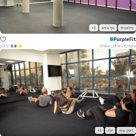
פילאטיס
גוף ונפש
+3
PurpleFit
מקס נורדאו 24, אשדוד
(2472)
5.0
דופק גבוה
יוגה
+3