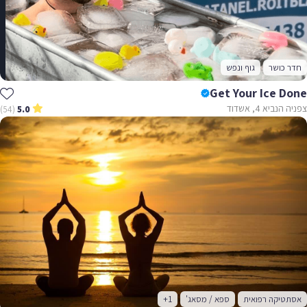
חדר כושר
גוף ונפש
Get Your Ice Done
צפניה הנביא 4, אשדוד
(54)
5.0
אסתטיקה רפואית
ספא / מסאג'
+1