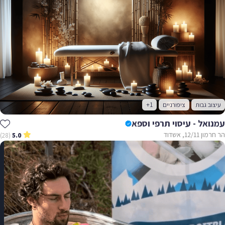
עיצוב גבות
ציפורניים
+1
עמנואל - עיסוי תרפי וספא
הר חרמון 12/11, אשדוד
(28)
5.0