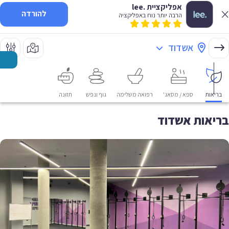
אפליקציית .lee
להורדה
הרבה יותר נוח באפליקציה
אשדוד
בריאות
ספא / מסאג'
רפואה משלימה
גוף ונפש
תזונה
בריאות אשדוד