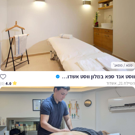
ספא / מסאג'
ווסט אנד ספא במלון ווסט אשדוד - West And Spa
הטיילת 21, אשדוד
(0)
4.0