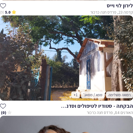
לירון לוי וייס
קדמה 23, פרדס חנה כרכור
(9)
5.0
רפואה משלימה
ספא / מסאג'
+1
הבקתה - סטודיו לטיפולים וסדנאות
האורנים 84, פרדס חנה כרכור
(0)