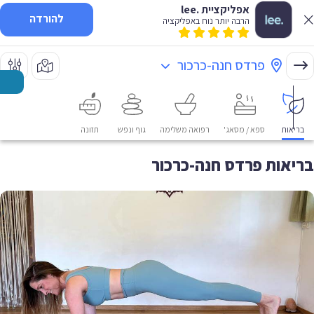
אפליקציית .lee
להורדה
הרבה יותר נוח באפליקציה
פרדס חנה-כרכור
בריאות
ספא / מסאג'
רפואה משלימה
גוף ונפש
תזונה
בריאות פרדס חנה-כרכור