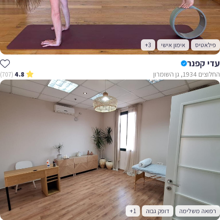
פילאטיס
אימון אישי
+3
עדי קפנר
החלוצים 1934, גן השומרון
(707)
4.8
רפואה משלימה
דופק גבוה
+1