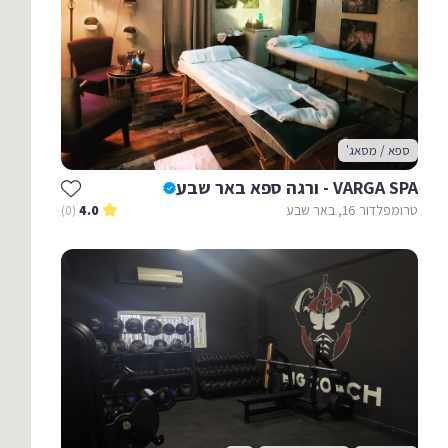
ספא / מסאג'
VARGA SPA - ורגה ספא באר שבע
טרומפלדור 16, באר שבע
(0)
4.0