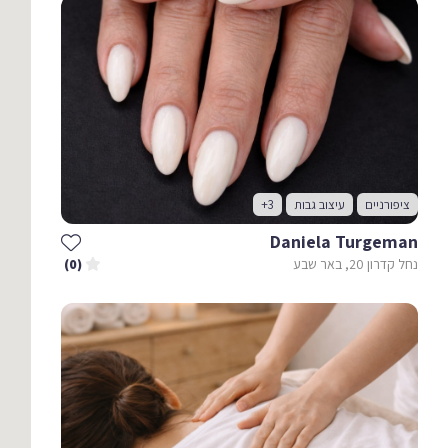
ציפורניים
עיצוב גבות
+3
Daniela Turgeman
נחל קדרון 20, באר שבע
(0)