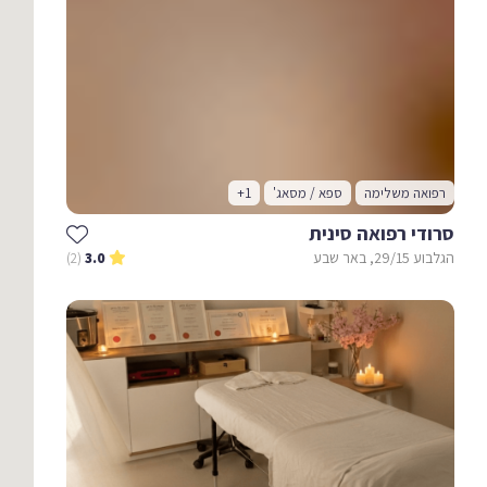
רפואה משלימה
ספא / מסאג'
+1
סרודי רפואה סינית
הגלבוע 29/15, באר שבע
(2)
3.0