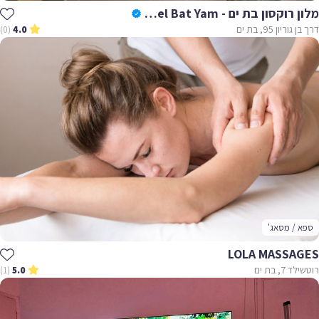
מלון רוקסון בת ים - Roxon Hotel Bat Yam
דרך בן גוריון 95, בת ים
(0)
4.0
ספא / מסאג'
LOLA MASSAGES
רוטשילד 7, בת ים
(1)
5.0