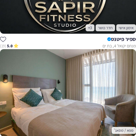
אימון אישי
חדר כושר
+3
ספיר פיטנס
מנחם יקואל 4, בת ים
(19)
5.0
ספא / מסאג'