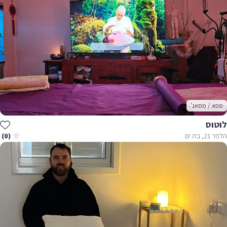
ספא / מסאג'
לוטוס
הלפר 21, בת ים
(0)