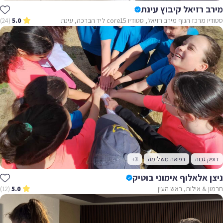
מירב רזיאל קיבוץ עינת
סטודיו מרכז הגוף מירב רזיאל, סטודיו core15 ליד הברכה, עינת
(24)
5.0
דופק גבוה
רפואה משלימה
+3
ניצן אלאלוף אימוני בוטיק
חרמון & אילות, ראש העין
(12)
5.0