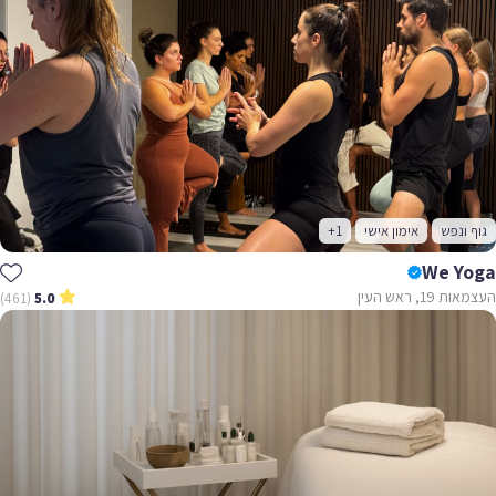
גוף ונפש
אימון אישי
+1
We Yoga
העצמאות 19, ראש העין
(461)
5.0