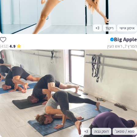
אימון אישי
ריקוד
+3
Big Apple
המרץ 7, ראש העין
(452)
4.9
ספא / מסאג'
דופק גבוה
+3