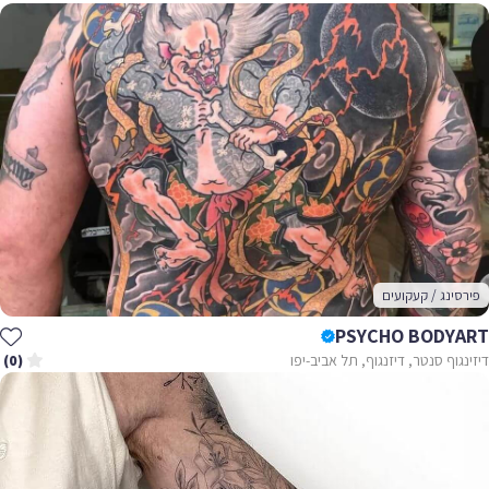
פירסינג / קעקועים
PSYCHO BODYART
דיזינגוף סנטר, דיזנגוף, תל אביב-יפו
(0)