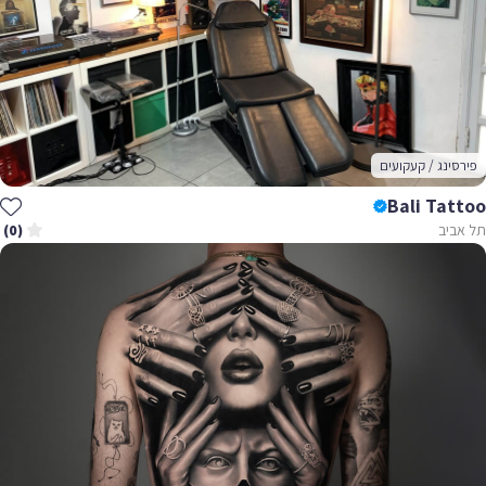
פירסינג / קעקועים
Bali Tattoo
תל אביב
(0)