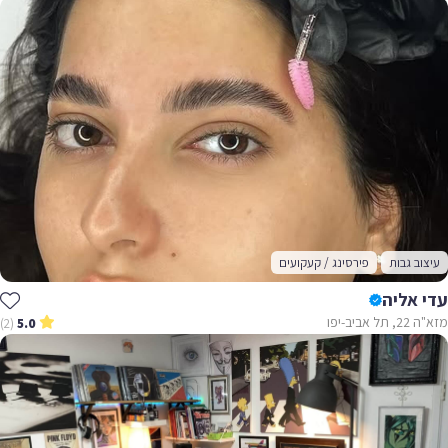
עיצוב גבות
פירסינג / קעקועים
עדי אליה
מזא"ה 22, תל אביב-יפו
(2)
5.0