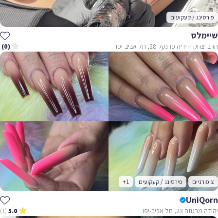
פירסינג / קעקועים
שיימלס
הרב יצחק ידידיה פרנקל 28, תל אביב-יפו
(0)
ציפורניים
פירסינג / קעקועים
+1
UniQorn
יהודה מרגוזה 23, תל אביב-יפו
(1)
5.0