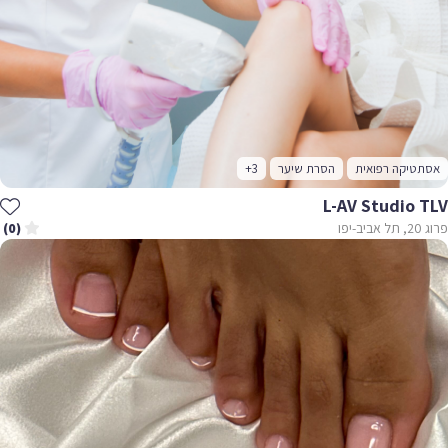
אסתטיקה רפואית
הסרת שיער
+3
L-AV Studio TLV
פרוג 20, תל אביב-יפו
(0)