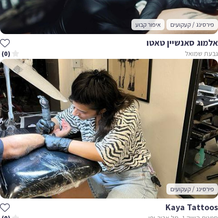
פירסינג / קעקועים
איפור קבוע
אלמוג סאנשיין טאטו
גבעת שמואל
(0)
פירסינג / קעקועים
Kaya Tattoos
סמטת השוק 1, תל אביב-יפו