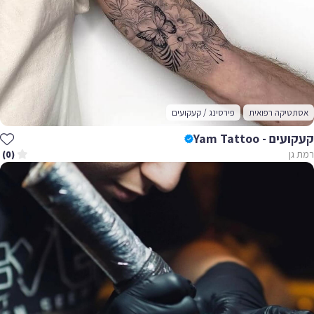
אסתטיקה רפואית
פירסינג / קעקועים
קעקועים - Yam Tattoo
רמת גן
(0)