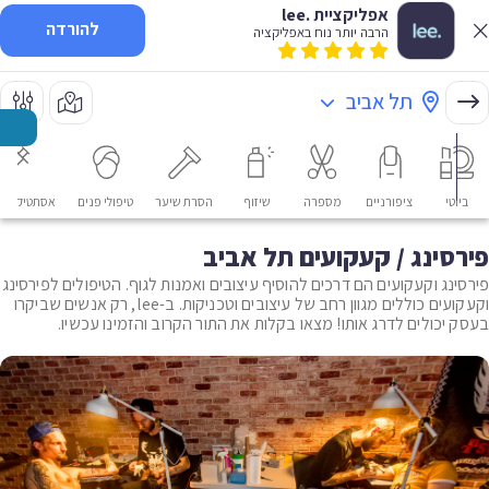
אפליקציית .lee
להורדה
הרבה יותר נוח באפליקציה
תל אביב
ביוטי
ציפורניים
מספרה
שיזוף
הסרת שיער
טיפולי פנים
אסתטיקה רפ
פירסינג / קעקועים תל אביב
פירסינג וקעקועים הם דרכים להוסיף עיצובים ואמנות לגוף. הטיפולים לפירסינג
וקעקועים כוללים מגוון רחב של עיצובים וטכניקות. ב-lee, רק אנשים שביקרו
בעסק יכולים לדרג אותו! מצאו בקלות את התור הקרוב והזמינו עכשיו.