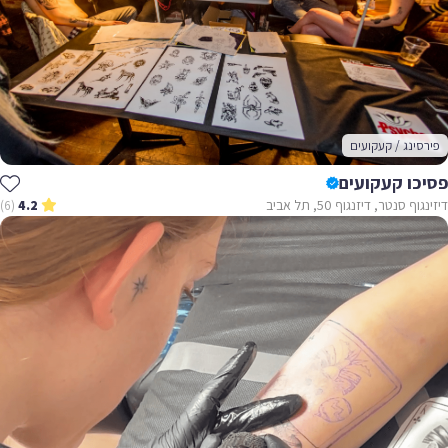
פירסינג / קעקועים
פסיכו קעקועים
דיזינגוף סנטר, דיזנגוף 50, תל אביב
(6)
4.2