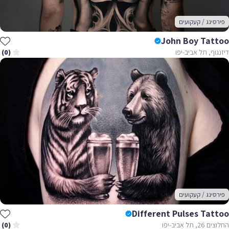
פירסינג / קעקועים
John Boy Tattoo
דיזנגוף, תל אביב-יפו
(0)
פירסינג / קעקועים
Different Pulses Tattoo
החלוצים 26, תל אביב-יפו
(0)