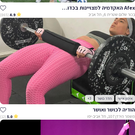
Afex האקדמיה למצויינות בכדורגל
בכור שלום שטרית 6, תל אביב
(865)
4.9
אימון אישי
חדר כושר
+3
הודיה לכושר ואושר
משמר הירדן 107, תל אביב-יפו
(12)
5.0