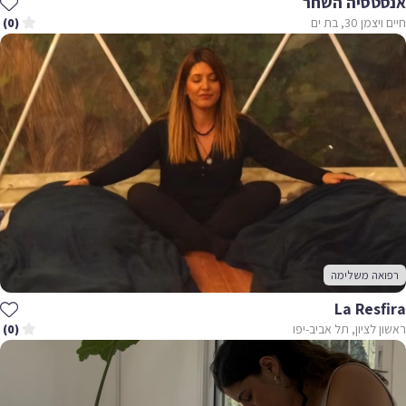
אנסטסיה השחר
חיים ויצמן 30, בת ים
(0)
רפואה משלימה
La Resfira
ראשון לציון, תל אביב-יפו
(0)