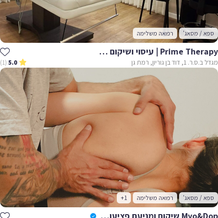
ספא / מסאג'
רפואה משלימה
Prime Therapy | עיסוי ושיקום רפואי
מגדל ב.ס.ר. 1, דוד בן גוריון, רמת גן
(1)
5.0
ספא / מסאג'
רפואה משלימה
+1
Myo&dop שיקום ומניעת פציעות ספורט, אימון אישי מותאם לשיקום וחיזוק