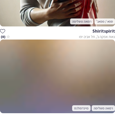
ספא / מסאג'
רפואה משלימה
Shiritspirit
נאות אפקה ב', תל אביב-יפו
(0)
רפואה משלימה
מיינדפולנס