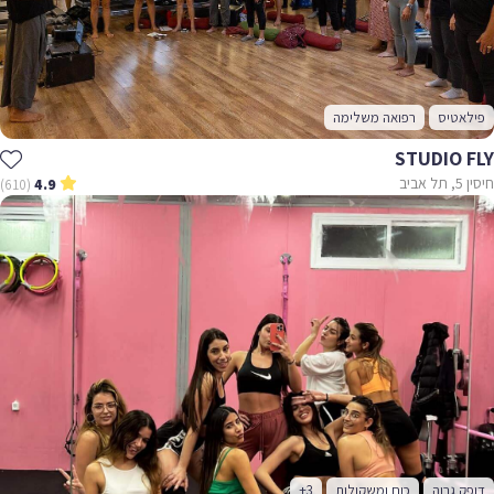
פילאטיס
רפואה משלימה
STUDIO FLY
חיסין 5, תל אביב
(610)
4.9
דופק גבוה
כוח ומשקולות
+3