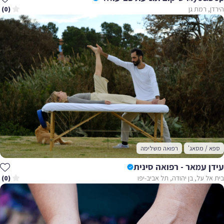
הירדן, רמת גן
(0)
ספא / מסאג'
רפואה משלימה
עידן עמאר - רפואה סינית
בית אל על, בן יהודה, תל אביב-יפו
(0)