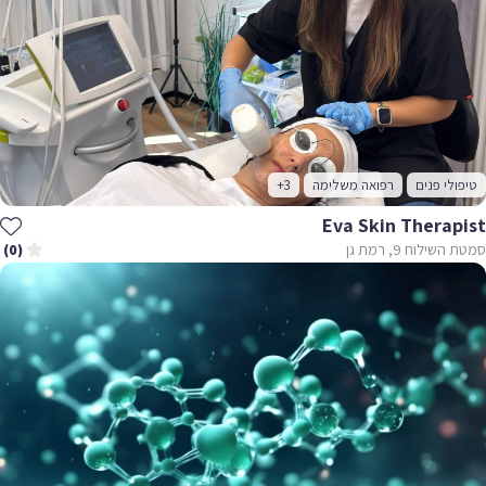
טיפולי פנים
רפואה משלימה
+3
Eva Skin Therapist
סמטת השילוח 9, רמת גן
(0)