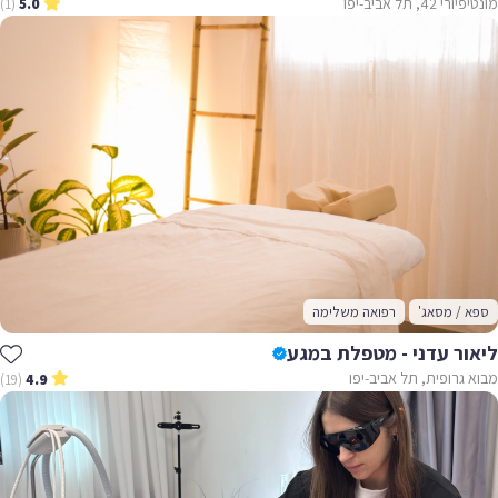
מונטיפיורי 42, תל אביב-יפו
(1)
5.0
ספא / מסאג'
רפואה משלימה
ליאור עדני - מטפלת במגע
מבוא גרופית, תל אביב-יפו
(19)
4.9