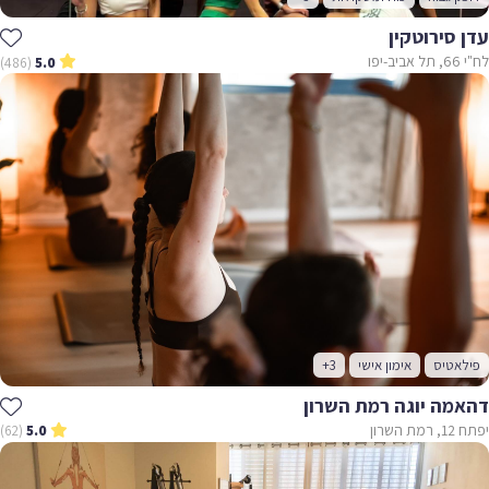
עדן סירוטקין
לח"י 66, תל אביב-יפו
(486)
5.0
פילאטיס
אימון אישי
+3
דהאמה יוגה רמת השרון
יפתח 12, רמת השרון
(62)
5.0