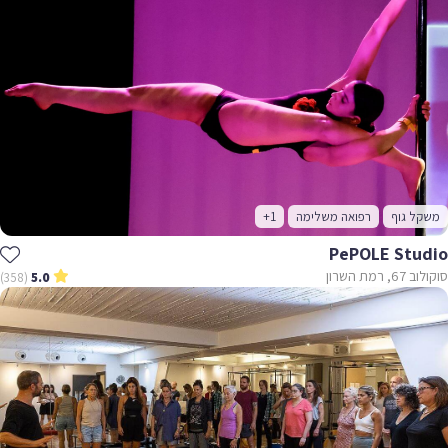
משקל גוף
רפואה משלימה
+1
PePOLE Studio
סוקולוב 67, רמת השרון
(358)
5.0