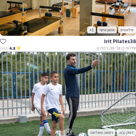
פילאטיס
אימון אישי
+1
Irit Pilates38
שדרות בן צבי 38, רמת גן
(561)
4.8
דופק גבוה
רפואה משלימה