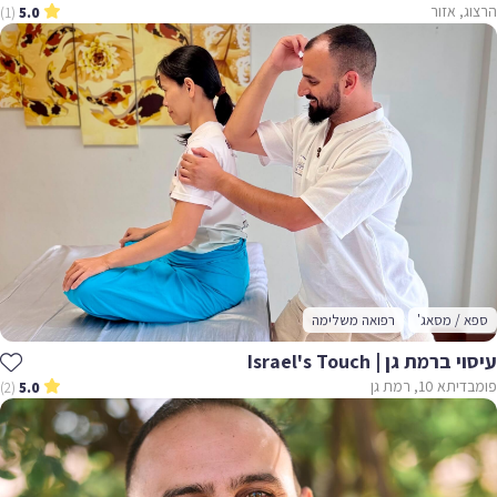
הרצוג, אזור
(1)
5.0
ספא / מסאג'
רפואה משלימה
עיסוי ברמת גן | Israel's Touch
פומבדיתא 10, רמת גן
(2)
5.0