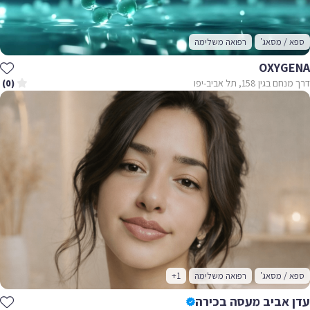
ספא / מסאג'
רפואה משלימה
OXYGENA
דרך מנחם בגין 158, תל אביב-יפו
(0)
ספא / מסאג'
רפואה משלימה
+1
עדן אביב מעסה בכירה