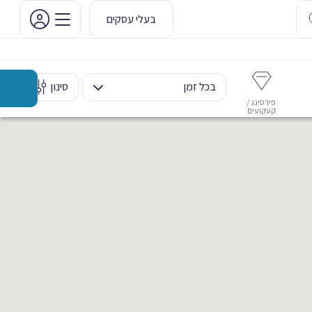
בעלי עסקים
בכל זמן
סינון
פירסינג /
איפור קבוע
איפור ערב
אסתטיקה דנטלית
מ
קעקועים