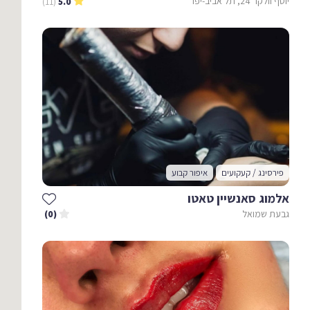
יוסף וולקר 24, תל אביב-יפו
(11)
5.0
פירסינג / קעקועים
איפור קבוע
אלמוג סאנשיין טאטו
גבעת שמואל
(0)