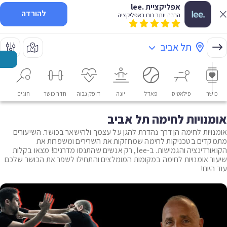
אפליקציית .lee
להורדה
הרבה יותר נוח באפליקציה
תל אביב
כושר
פילאטיס
פאדל
יוגה
דופק גבוה
חדר כושר
חוגים
או
אומנויות לחימה תל אביב
אומנויות לחימה הן דרך נהדרת להגן על עצמך ולהישאר בכושר. השיעורים
מתמקדים בטכניקות לחימה שמחזקות את השרירים ומשפרות את
הקואורדינציה והגמישות. ב-lee, רק אנשים שהתנסו מדרגים! מצאו בקלות
שיעור אומנויות לחימה במקומות המומלצים והתחילו לשפר את הכושר שלכם
עוד היום!