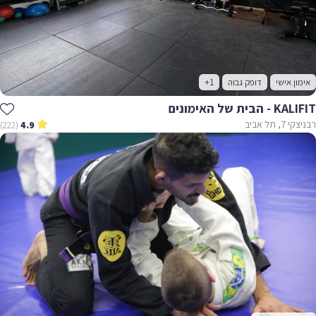
אימון אישי
דופק גבוה
+1
KALIFIT - הבית של האימונים
רבניצקי 7, תל אביב
(222)
4.9