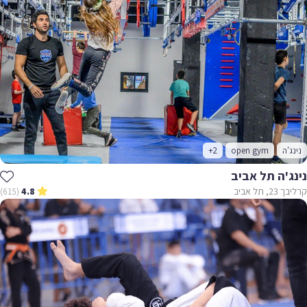
נינג'ה
open gym
+2
נינג'ה תל אביב
קרליבך 23, תל אביב
(615)
4.8