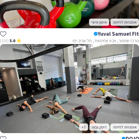
אומנויות לחימה
אימון אישי
Yuval Samuel Fit
מרכז שוסטר, אבא אחימאיר, תל אביב-יפו
(150)
5.0
אומנויות לחימה
דופק גבוה
+3
DOJO