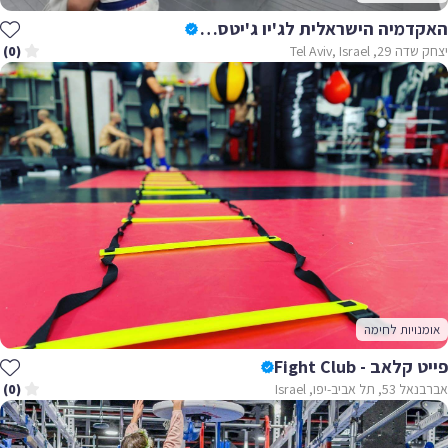
האקדמיה הישראלית לג'יו ג'יטסו ברזילאי - The Israeli Academy Of BJJ & MMA
יצחק שדה 29, Tel Aviv, Israel
(0)
אומנויות לחימה
פייט קלאב - Fight Club
אברבנאל 53, תל אביב-יפו, Israel
(0)