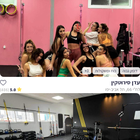
דופק גבוה
כוח ומשקולות
+3
עדן סירוטקין
לח"י 66, תל אביב-יפו
(486)
5.0