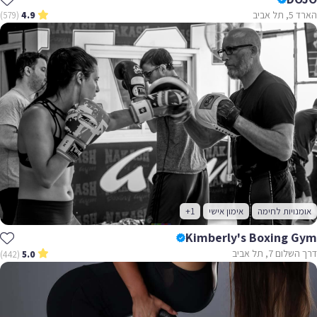
הארד 5, תל אביב
(579)
4.9
אומנויות לחימה
אימון אישי
+1
Kimberly's Boxing Gym
דרך השלום 7, תל אביב
(442)
5.0