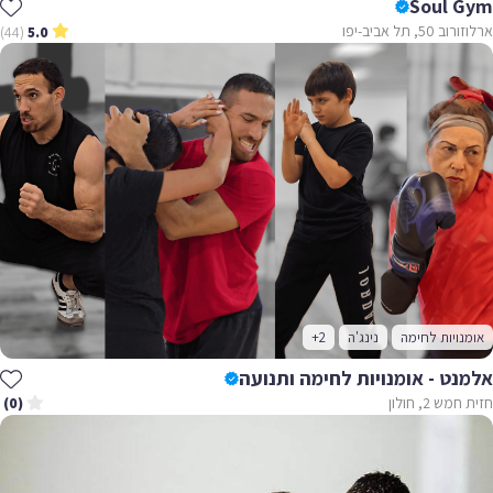
Soul Gym
ארלוזורוב 50, תל אביב-יפו
(44)
5.0
אומנויות לחימה
נינג'ה
+2
אלמנט - אומנויות לחימה ותנועה
חזית חמש 2, חולון
(0)