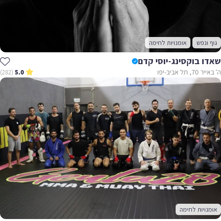
גוף ונפש
אומנויות לחימה
שאדו בוקסינג-יוסי קדם
ה' באייר 70, תל אביב-יפו
(282)
5.0
אומנויות לחימה