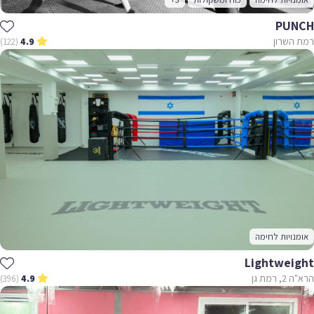
PUNCH
רמת השרון
(122)
4.9
אומנויות לחימה
Lightweight
הרא"ה 2, רמת גן
(396)
4.9