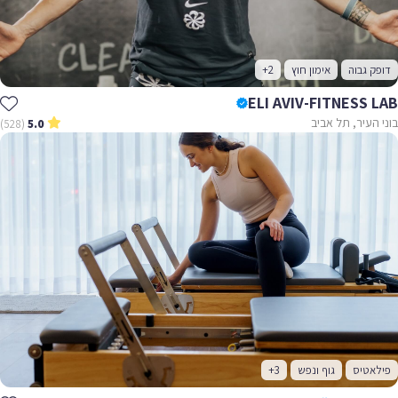
דופק גבוה
אימון חוץ
+2
ELI AVIV-FITNESS LAB
בוני העיר, תל אביב
(528)
5.0
פילאטיס
גוף ונפש
+3