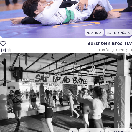
אומנויות לחימה
אימון אישי
Burshtein Bros TLV
חפץ חיים 10, תל אביב-יפו
(0)
אומנויות לחימה
כוח ומשקולות
+3