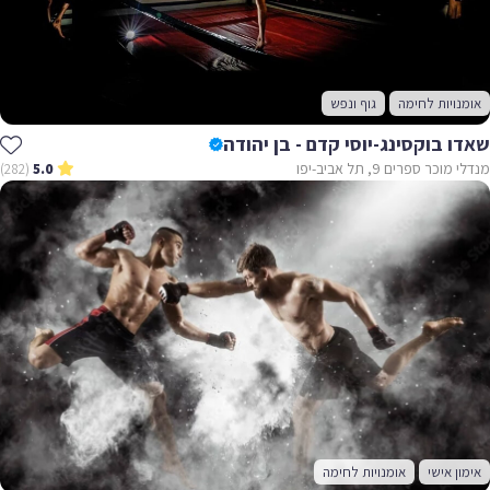
אומנויות לחימה
גוף ונפש
שאדו בוקסינג-יוסי קדם - בן יהודה
מנדלי מוכר ספרים 9, תל אביב-יפו
(282)
5.0
אימון אישי
אומנויות לחימה