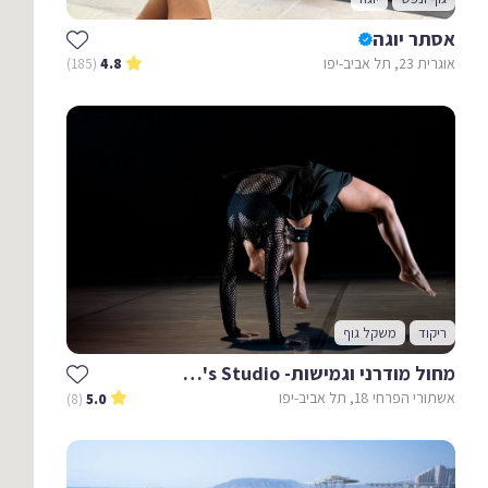
אסתר יוגה
אוגרית 23, תל אביב-יפו
(185)
4.8
ריקוד
משקל גוף
מחול מודרני וגמישות- Navi's Studio
אשתורי הפרחי 18, תל אביב-יפו
(8)
5.0