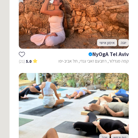
יוגה
אימון אישי
NyOgA Tel Aviv
קפה מגדלור, רחבעם זאבי גנדי, תל אביב-יפו
(21)
5.0
גוף ונפש
יוגה