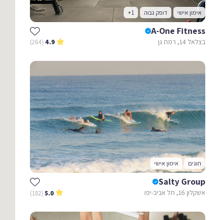
אימון אישי
דופק גבוה
+1
A-One Fitness
בצלאל 14, רמת גן
(264)
4.9
חוגים
אימון אישי
Salty Group
אשקלון 16, תל אביב-יפו
(182)
5.0