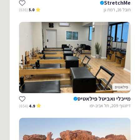
StretchMe
תובל 16, רמת גן
(636)
5.0
פילאטיס
מייכלי ואביטל פילאטיס
דיזנגוף 209, תל אביב-יפו
(654)
4.9