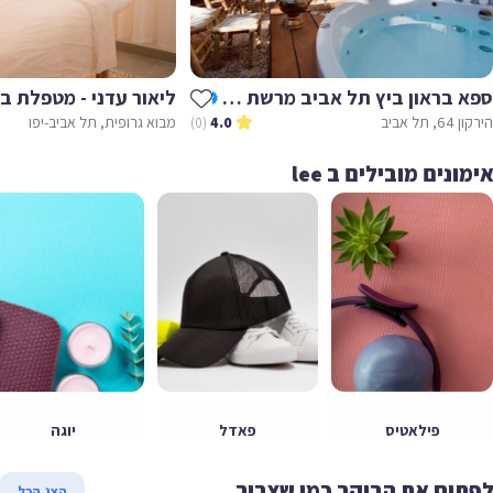
ספא בראון ביץ תל אביב מרשת אדמה - ADAMA SPA
ליאור עדני - מטפלת במג
, תל אביב
מבוא גרופית, תל אביב-יפו
(0)
4.0
ונים מובילים ב lee
פילאטיס
פאדל
יוגה
תוח את הבוקר כמו שצריך
הצג הכל