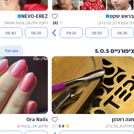
אש שקט
NEVO-EREZ
יבא 37, בני ברק
רחבת אילן 14, גבעת שמואל
(0)
08:40
08:30
09:10
08:50
08:30
רניים S.O.S
הצג הכל
ה רוטמן
Ora Nails
6, בני ברק
גולומב 34, גבעתיים
(27)
5.0