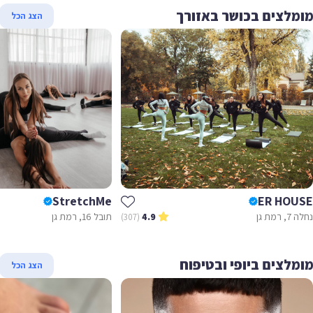
מלצים בכושר באזורך
הצג הכל
StretchMe
ER HOU
רמת גן
תובל 16, רמת גן
(307)
4.9
מלצים ביופי ובטיפוח
הצג הכל