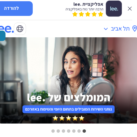
אפליקציית .lee
להורדה
הרבה יותר נוח באפליקציה
תל אביב