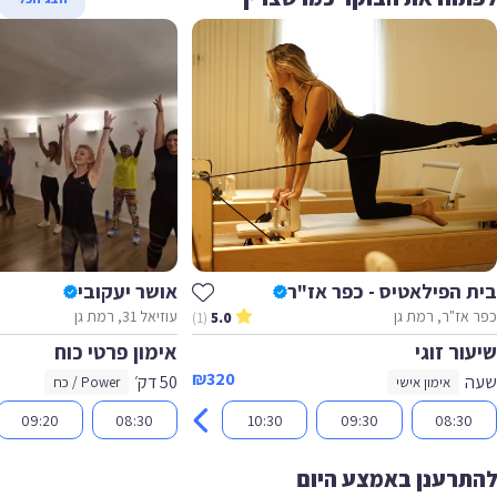
ת הפילאטיס - כפר אז"ר
אושר יעקובי
 אז"ר, רמת גן
עוזיאל 31, רמת גן
(1)
5.0
ור זוגי
אימון פרטי כוח
₪320
ה
50 דק׳
אימון אישי
Power / כח
09:20
08:30
10:30
09:30
08:30
תרענן באמצע היום