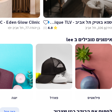
ספא בוטיק תל אביב - Spa Boutique TLV
EGC - Eden Glow Clinic
1, תל אביב
בן יהודה 77, תל אביב-יפו
(0)
4.0
ונים מובילים ב lee
פילאטיס
פאדל
יוגה
תוח את הבוקר כמו שצריך
הצג הכל