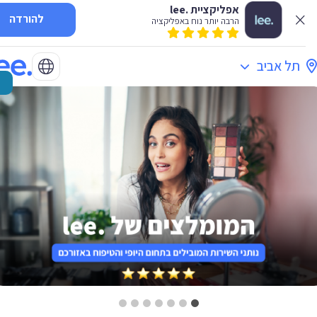
אפליקציית .lee
להורדה
הרבה יותר נוח באפליקציה
תל אביב