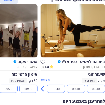
ת הפילאטיס - כפר אז"ר
אושר יעקובי
 אז"ר, רמת גן
עוזיאל 31, רמת גן
(1)
5.0
ור זוגי
אימון פרטי כוח
₪320
ה
50 דק׳
אימון אישי
Power / כח
09:20
08:30
10:30
09:30
08:30
תרענן באמצע היום