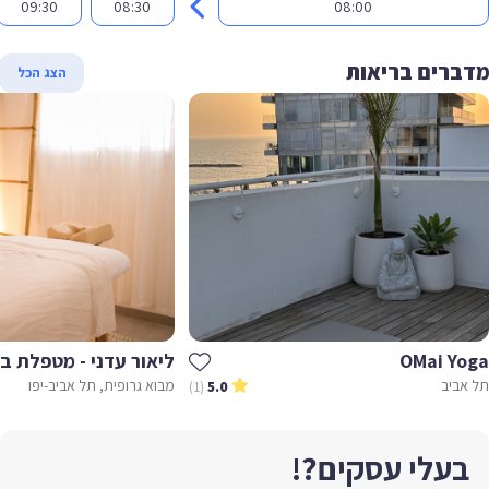
09:30
08:30
08:00
ברים בריאות
הצג הכל
OMai Yo
ליאור עדני - מטפלת במג
אביב
מבוא גרופית, תל אביב-יפו
(1)
5.0
בעלי עסקים?!