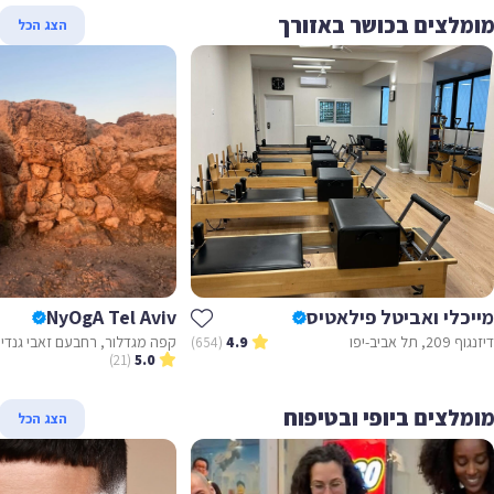
מלצים בכושר באזורך
הצג הכל
יכלי ואביטל פילאטיס
NyOgA Tel Aviv
2, תל אביב-יפו
(654)
4.9
(21)
5.0
מלצים ביופי ובטיפוח
הצג הכל