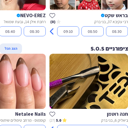
אש שקט
NEVO-EREZ
יבא 37, בני ברק
רחבת אילן 14, גבעת שמואל
(0)
08:40
08:30
09:10
08:50
08:30
רניים S.O.S
הצג הכל
ה רוטמן
Netalee Nails
6, בני ברק
(27)
5.0